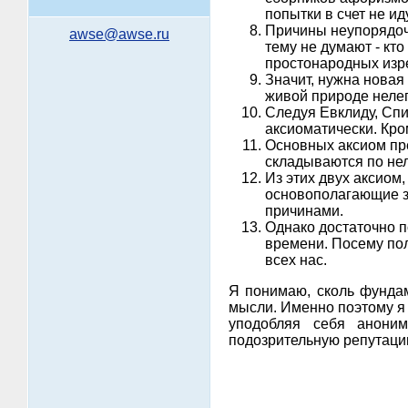
попытки в счет не иду
Причины неупорядоч
awse@awse.ru
тему не думают - кт
простонародных изр
Значит, нужна новая 
живой природе неле
Следуя Евклиду, Спи
аксиоматически. Кром
Основных аксиом пре
складываются по не
Из этих двух аксиом
основополагающие за
причинами.
Однако достаточно п
времени. Посему пол
всех нас.
Я понимаю, сколь фундам
мысли. Именно поэтому я 
уподобляя себя анони
подозрительную репутаци