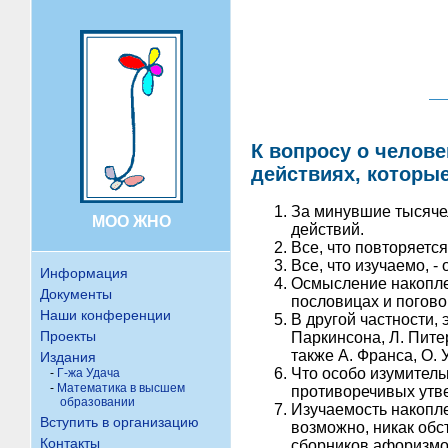
К вопросу о челове
действиях, которы
За минувшие тысяче
МОО ЖНО
действий.
Все, что повторяется
Все, что изучаемо, 
Информация
Осмысление накоплен
Документы
пословицах и погово
Наши конференции
В другой частности, 
Проекты
Паркинсона, Л. Питер
также А. Франса, О. 
Издания
Что особо изумитель
-
Г-жа Удача
-
Математика в высшем
противоречивых утв
образовании
Изучаемость накопле
Вступить в организацию
возможно, никак обс
Контакты
сборников афоризмов