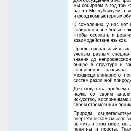
Для обсуждения этих про
мы собираем в год три к
растет. Мы публикуем те
и фонд компьютерных об
К сожалению, у нас нет 
собирается все больше лю
Чтобы осознать и реали
взаимодействие языков.
Профессиональный язык н
ученым разным специаль
знания до непрофессион
общее в структуре и за
совершенно различна
междисциплинарного по
систем различной природ
Для искусства проблема 
наука со своим аналит
искусство, воспринимающ
своем стремлении к поним
Природа свидетельств
энергетическом смысле зн
выжить в этом мире, мы 
понятны и просты. Так