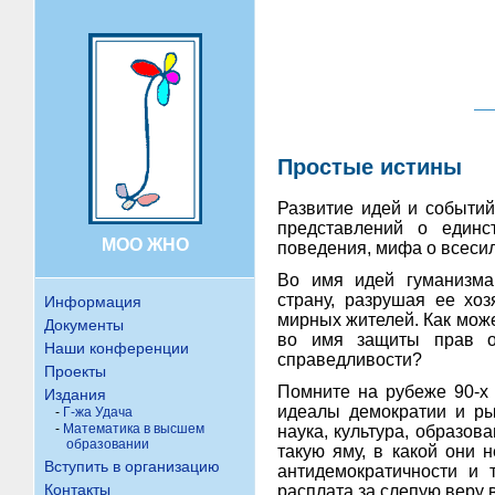
Простые истины
Развитие идей и событий
представлений о единс
МОО ЖНО
поведения, мифа о всесил
Во имя идей гуманизма
страну, разрушая ее хо
Информация
мирных жителей. Как може
Документы
во имя защиты прав о
Наши конференции
справедливости?
Проекты
Помните на рубеже 90-х 
Издания
идеалы демократии и ры
-
Г-жа Удача
-
Математика в высшем
наука, культура, образов
образовании
такую яму, в какой они 
Вступить в организацию
антидемократичности и 
Контакты
расплата за слепую веру 