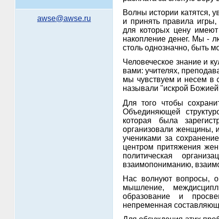
Волны истории катятся, у
awse@awse.ru
и принять правила игры,
для которых цену имеют 
накопление денег. Мы - л
столь однозначно, быть м
Человеческое знание и ку
вами: учителях, преподава
мы чувствуем и несем в с
называли "искрой Божией"
Для того чтобы сохрани
Объединяющей структур
которая была зарегист
организовали женщины, и
учениками за сохранение
центром притяжения жен
политическая органи
взаимопониманию, взаим
Нас волнуют вопросы, о
мышление, междисципл
образование и просве
непременная составляюща