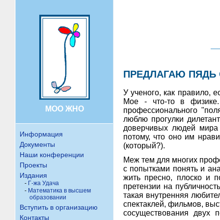
ПРЕДЛАГАЮ ПЯДЬ 
У ученого, как правило,
Мое - что-то в физике
МОО ЖНО
профессионального "поля
люблю прогулки дилетан
доверчивых людей мира и
Информация
потому, что оно им нрави
Документы
(который?).
Наши конференции
Меж тем для многих проф
Проекты
с попытками понять и ан
Издания
жить пресно, плоско и п
-
Г-жа Удача
претензии на публичность
-
Математика в высшем
такая внутренняя любител
образовании
спектаклей, фильмов, выс
Вступить в организацию
сосуществования двух п
Контакты