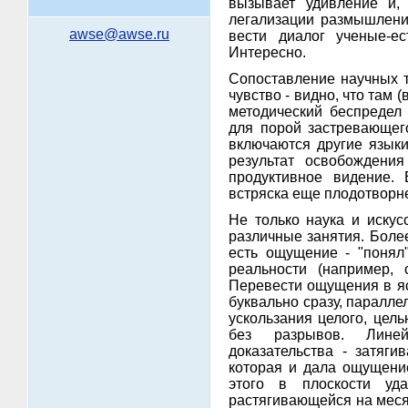
вызывает удивление и,
легализации размышлений
awse@awse.ru
вести диалог ученые-ес
Интересно.
Сопоставление научных т
чувство - видно, что там 
методический беспредел
для порой застревающег
включаются другие языки
результат освобождени
продуктивное видение. 
встряска еще плодотворн
Не только наука и искус
различные занятия. Более
есть ощущение - "понял
реальности (например, 
Перевести ощущения в яс
буквально сразу, паралле
ускользания целого, цел
без разрывов. Линейн
доказательства - затяги
которая и дала ощущение
этого в плоскости уд
растягивающейся на месяц