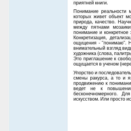
приятней книги.
Понимание реальности м
которых живет объект мо
природа, качество. Науч
между пятнами мозаики
понимание и конкретное 
Конкретизация, детализ
ощущения - "понимаю". Н
внимательный взгляд види
художника (слова, палитры
Это приглашение к свобо
ощущается в ученом (неред
Упорство и последователь
смены ракурса, а то и я
продвижению к пониманию
ведет не к повышени
бесконечномерного. Дл
искусством. Или просто ис