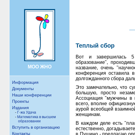
Теплый сбор
Вот и завершилась 5 
образование", проходив
МОО ЖНО
название, очень "научн
конференция оставила вп
долгожданного сбора дал
Информация
Это замечательно, что с
Документы
большую, просто незам
Наши конференции
Ассоциация "мужчины в н
Проекты
всего, вполне официозну
Издания
аурой всеобщей взаимной 
-
Г-жа Удача
женщинам.
-
Математика в высшем
образовании
В каждом деле есть "пла
Вступить в организацию
естественно, догадываете
Контакты
в Пущино - предлагаю ор